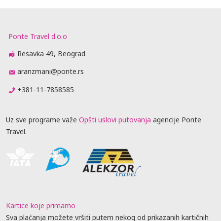
Ponte Travel d.o.o
Resavka 49, Beograd
aranzmani@ponte.rs
+381-11-7858585
Uz sve programe važe
Opšti uslovi putovanja
agencije Ponte
Travel.
Kartice koje primamo
Sva plaćanja možete vršiti putem nekog od prikazanih kartičnih