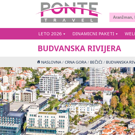
LETO 2026
DINAMICNI PAKETI
WEL
BUDVANSKA RIVIJERA
NASLOVNA
CRNA GORA
BEČIĆI
BUDVANSKA RIV