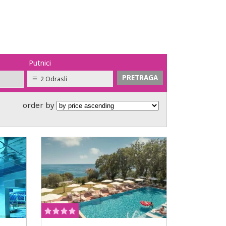
Putnici
2 Odrasli
order by