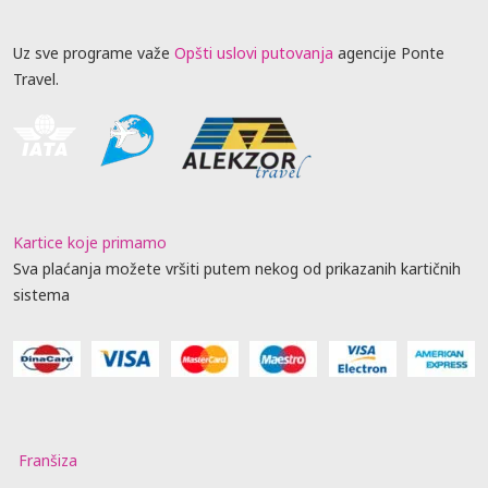
Uz sve programe važe
Opšti uslovi putovanja
agencije Ponte
Travel.
Kartice koje primamo
Sva plaćanja možete vršiti putem nekog od prikazanih kartičnih
sistema
Franšiza