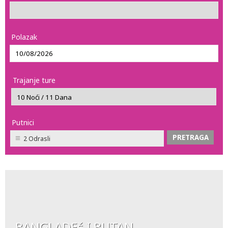
Polazak
Trajanje ture
Putnici
2 Odrasli
BANGLADEš I BUTAN