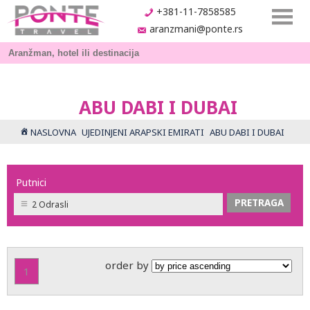
+381-11-7858585
aranzmani@ponte.rs
ABU DABI I DUBAI
NASLOVNA
UJEDINJENI ARAPSKI EMIRATI
ABU DABI I DUBAI
Putnici
2 Odrasli
order by
1