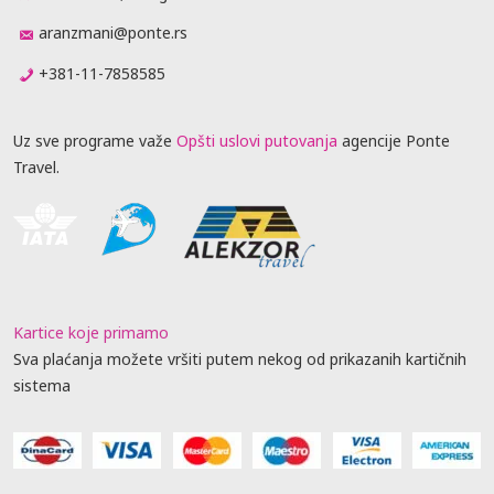
aranzmani@ponte.rs
+381-11-7858585
Uz sve programe važe
Opšti uslovi putovanja
agencije Ponte
Travel.
Kartice koje primamo
Sva plaćanja možete vršiti putem nekog od prikazanih kartičnih
sistema