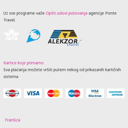
Uz sve programe važe
Opšti uslovi putovanja
agencije Ponte
Travel.
Kartice koje primamo
Sva plaćanja možete vršiti putem nekog od prikazanih kartičnih
sistema
Franšiza