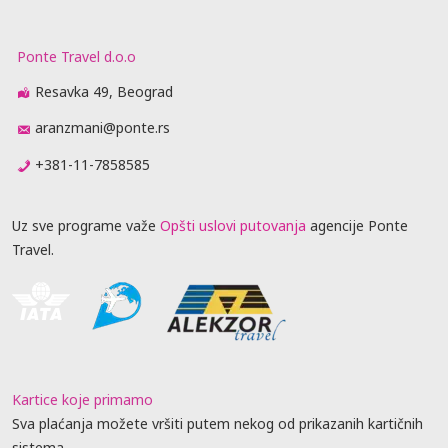
Ponte Travel d.o.o
Resavka 49, Beograd
aranzmani@ponte.rs
+381-11-7858585
Uz sve programe važe
Opšti uslovi putovanja
agencije Ponte
Travel.
Kartice koje primamo
Sva plaćanja možete vršiti putem nekog od prikazanih kartičnih
sistema