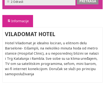
2 Odrasli
Informacije
VILADOMAT HOTEL
Hotel Viladomat je idealno lociran, u elitnom delu
Barselone- Eišampli, na nekoliko minuta hoda od metro
stanice (Hospital Clinic), a u neposrednoj blizini se nalazi
i Trg Katalunja i Rambla. Sve sobe su sa klima uređajem,
TV-om sa satelitskim programima, sefom, mini barom,
wi-fi internet konekcijom. Doručak se služi po principu
samoposluživanja