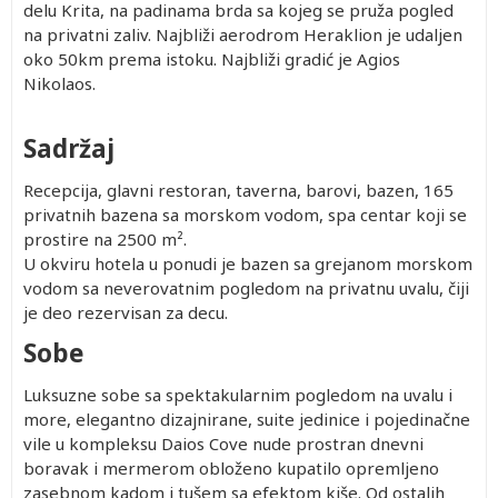
delu Krita, na padinama brda sa kojeg se pruža pogled
na privatni zaliv. Najbliži aerodrom Heraklion je udaljen
oko 50km prema istoku. Najbliži gradić je Agios
Nikolaos.
Single
Prvo
Prvo
Prvo
Drugo
Drugo
Drugo
dete 0-
dete 2-
dete 4-
dete 2-
dete 4-
dete 4-
Sadržaj
noj
1.99
4.99
12.99
4.99
12.99
12.99
god.
god.
god.
god.
god.
god.
8,273.00
Besplatno
290.00
658.00
1,215.00
1,473.00
1,473.00
Recepcija, glavni restoran, taverna, barovi, bazen, 165
(Prvo
(Prvo
(Prvo
privatnih bazena sa morskom vodom, spa centar koji se
8,273.00
Besplatno
290.00
658.00
1,215.00
1,473.00
1,473.00
dete 2-
dete 2-
dete 4-
prostire na 2500 m².
6,703.00
Besplatno
290.00
596.00
1,016.00
1,246.00
1,246.00
4.99)
3.99)
12.99)
U okviru hotela u ponudi je bazen sa grejanom morskom
5,976.00
Besplatno
290.00
596.00
935.00
1,166.00
1,166.00
vodom sa neverovatnim pogledom na privatnu uvalu, čiji
je deo rezervisan za decu.
Sobe
Luksuzne sobe sa spektakularnim pogledom na uvalu i
Single
Prvo
Prvo
Prvo
Drugo
Drugo
Drugo
more, elegantno dizajnirane, suite jedinice i pojedinačne
dete 0-
dete 2-
dete 4-
dete 2-
dete 4-
dete 4-
vile u kompleksu Daios Cove nude prostran dnevni
noj
1.99
4.99
12.99
4.99
12.99
12.99
boravak i mermerom obloženo kupatilo opremljeno
god.
god.
god.
god.
god.
god.
7,758.00
Besplatno
290.00
290.00
1,215.00
1,215.00
1,215.00
zasebnom kadom i tušem sa efektom kiše. Od ostalih
(Prvo
(Prvo
(Prvo