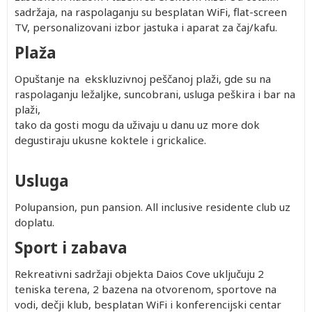
7,758.00
Besplatno
290.00
290.00
1,215.00
1,215.00
1,215.00
dete 2-
dete 2-
dete 4-
sadržaja, na raspolaganju su besplatan WiFi, flat-screen
6,241.00
Besplatno
290.00
290.00
1,016.00
1,016.00
1,016.00
4.99)
3.99)
12.99)
TV, personalizovani izbor jastuka i aparat za čaj/kafu.
5,514.00
Besplatno
290.00
290.00
935.00
935.00
935.00
Plaža
Opuštanje na ekskluzivnoj peščanoj plaži, gde su na
raspolaganju ležaljke, suncobrani, usluga peškira i bar na
plaži,
tako da gosti mogu da uživaju u danu uz more dok
Single
Prvo
Prvo
Prvo
Drugo
Drugo
Drugo
dete 0-
dete 2-
dete 4-
dete 2-
dete 4-
dete 4-
degustiraju ukusne koktele i grickalice.
noj
1.99
4.99
12.99
4.99
12.99
12.99
god.
god.
god.
god.
god.
god.
7,115.00
Besplatno
290.00
658.00
1,087.00
1,344.00
1,344.00
Usluga
(Prvo
(Prvo
(Prvo
7,115.00
Besplatno
290.00
658.00
1,087.00
1,344.00
1,344.00
dete 2-
dete 2-
dete 4-
5,837.00
Besplatno
290.00
596.00
919.00
1,150.00
1,150.00
4.99)
3.99)
12.99)
Polupansion, pun pansion. All inclusive residente club uz
5,283.00
Besplatno
290.00
596.00
858.00
1,089.00
1,089.00
doplatu.
Sport i zabava
Rekreativni sadržaji objekta Daios Cove uključuju 2
teniska terena, 2 bazena na otvorenom, sportove na
vodi, dečji klub, besplatan WiFi i konferencijski centar
Single
Prvo
Prvo
Prvo
Drugo
Drugo
Drugo