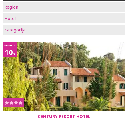
Region
Hotel
Kategorija
POPUST
10
%
CENTURY RESORT HOTEL