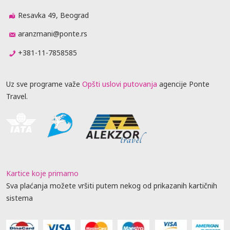
Resavka 49, Beograd
aranzmani@ponte.rs
+381-11-7858585
Uz sve programe važe
Opšti uslovi putovanja
agencije Ponte
Travel.
Kartice koje primamo
Sva plaćanja možete vršiti putem nekog od prikazanih kartičnih
sistema