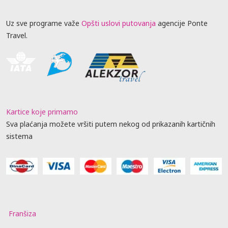
Uz sve programe važe
Opšti uslovi putovanja
agencije Ponte
Travel.
Kartice koje primamo
Sva plaćanja možete vršiti putem nekog od prikazanih kartičnih
sistema
Franšiza