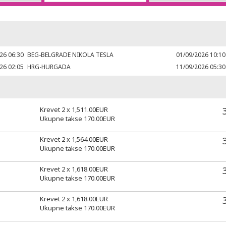
26 06:30
BEG-BELGRADE NIKOLA TESLA
01/09/2026 10:10
26 02:05
HRG-HURGADA
11/09/2026 05:30
Krevet 2 x
1,511.00
EUR
Ukupne takse
170.00
EUR
Krevet 2 x
1,564.00
EUR
Ukupne takse
170.00
EUR
Krevet 2 x
1,618.00
EUR
Ukupne takse
170.00
EUR
Krevet 2 x
1,618.00
EUR
Ukupne takse
170.00
EUR