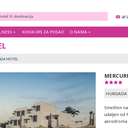
ar
LNESS
KONKURS ZA POSAO
O NAMA
EL
DA HOTEL
MERCUR
HURGADA
Smešten na 
udaljen od
aerodroma 