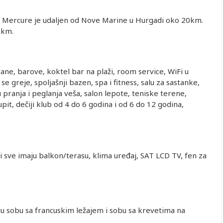
el Mercure je udaljen od Nove Marine u Hurgadi oko 20km.
0km.
sobi u
Prvo dete 0-
Prvo dete 2-
Prvo dete 6-
evetnoj
1.99 god.
5.99 god.
11.99 god.
obi
ane, barove, koktel bar na plaži, room service, WiFi u
1,894.00
50.00
585.00
585.00
e greje, spoljašnji bazen, spa i fitness, salu za sastanke,
2,028.00
50.00
585.00
585.00
u pranja i peglanja veša, salon lepote, teniske terene,
1,894.00
50.00
585.00
585.00
pit, dečiji klub od 4 do 6 godina i od 6 do 12 godina,
2,028.00
50.00
585.00
585.00
1,894.00
50.00
585.00
585.00
2,028.00
50.00
585.00
585.00
1,894.00
50.00
585.00
585.00
 sve imaju balkon/terasu, klima uređaj, SAT LCD TV, fen za
2,051.00
50.00
585.00
585.00
1,935.00
50.00
585.00
585.00
u sobu sa francuskim ležajem i sobu sa krevetima na