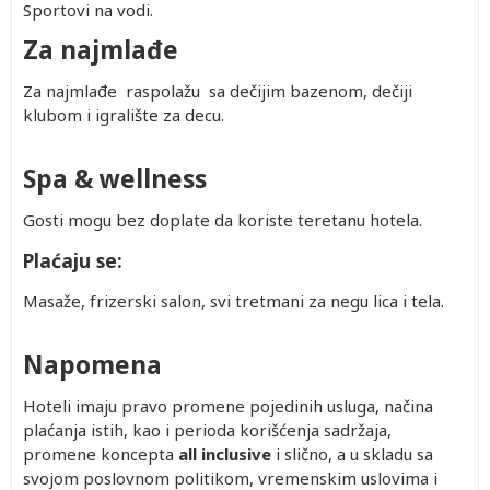
Sportovi na vodi.
Za najmlađe
Za najmlađe raspolažu sa dečijim bazenom, dečiji
klubom i igralište za decu.
Spa & wellness
Gosti mogu bez doplate da koriste teretanu hotela.
Plaćaju se:
Masaže, frizerski salon, svi tretmani za negu lica i tela.
Napomena
Hoteli imaju pravo promene pojedinih usluga, načina
plaćanja istih, kao i perioda korišćenja sadržaja,
promene koncepta
all inclusive
i slično, a u skladu sa
svojom poslovnom politikom, vremenskim uslovima i