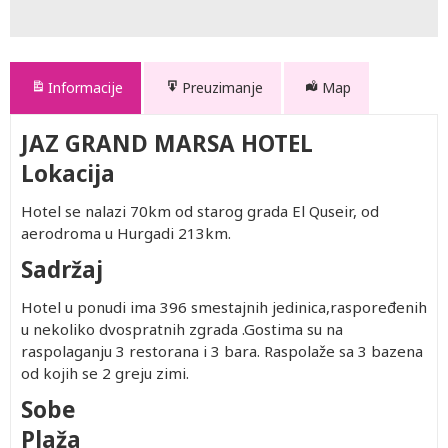
Informacije
Preuzimanje
Map
JAZ GRAND MARSA HOTEL
Lokacija
Hotel se nalazi 70km od starog grada El Quseir, od
aerodroma u Hurgadi 213km.
Sadržaj
Hotel u ponudi ima 396 smestajnih jedinica,raspoređenih
u nekoliko dvospratnih zgrada .Gostima su na
raspolaganju 3 restorana i 3 bara. Raspolaže sa 3 bazena
od kojih se 2 greju zimi.
Sobe
Plaža