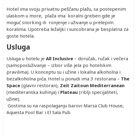
Hotel ima svoju privatnu peščanu plažu, sa postepenim
ulaskom u more, plaža ima koralni greben gde je
moguć snorking ili ronjenje i uživanje u prelepim
koralima. Upotreba ležaljki i suncobrana je besplatna za
goste hotela.
Usluga
Usluga u hotelu je
All Inclusive
– doručak, ručak i večera
(samoposluživanje – izbor više jela po hotelskim
pravilima). U konceptu su i užine i lokalna alkoholna i
bezalkoholna pića. Hotel u ponudi ima 3 restorana –
The
Space
(glavni restoran),
Zeit Zaitoun Mediterranean
(mediteranska kuhinja) i
Plateau
(riblji specijaliteti,
užine).
Gostima su na raspolaganju barovi Marsa Club House,
Aquesta Pool Bar i El Sala Pub.