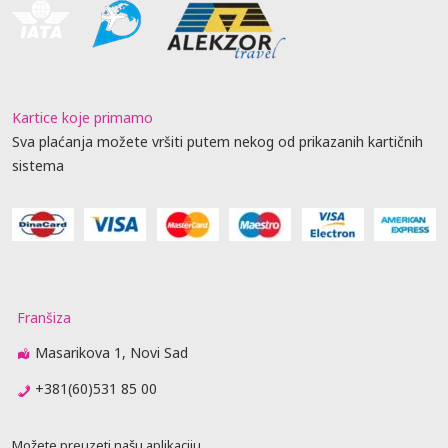
Kartice koje primamo
Sva plaćanja možete vršiti putem nekog od prikazanih kartičnih
sistema
Franšiza
Masarikova 1, Novi Sad
+381(60)531 85 00
Možete preuzeti našu aplikaciju.