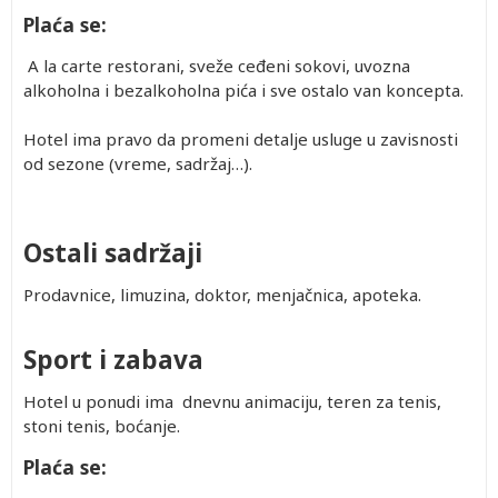
Plaća se:
A la carte restorani, sveže ceđeni sokovi, uvozna
alkoholna i bezalkoholna pića i sve ostalo van koncepta.
Hotel ima pravo da promeni detalje usluge u zavisnosti
od sezone (vreme, sadržaj…).
Ostali sadržaji
Prodavnice, limuzina, doktor, menjačnica, apoteka.
Sport i zabava
Hotel u ponudi ima dnevnu animaciju, teren za tenis,
stoni tenis, boćanje.
Plaća se: