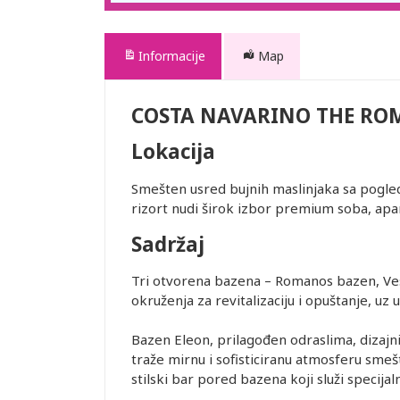
Informacije
Map
COSTA NAVARINO THE RO
Lokacija
Smešten usred bujnih maslinjaka sa pogle
rizort nudi širok izbor premium soba, apar
Sadržaj
Tri otvorena bazena – Romanos bazen, Vest
okruženja za revitalizaciju i opuštanje, uz 
Bazen Eleon, prilagođen odraslima, dizajnir
traže mirnu i sofisticiranu atmosferu smeš
stilski bar pored bazena koji služi specijaln