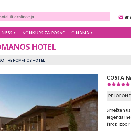
ar
LNESS
KONKURS ZA POSAO
O NAMA
OMANOS HOTEL
NO THE ROMANOS HOTEL
COSTA N
PELOPONE
Smešten us
legendarne 
širok izbor