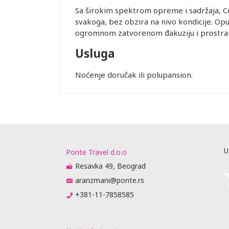
Sa širokim spektrom opreme i sadržaja, Ce
svakoga, bez obzira na nivo kondicije. Opu
ogromnom zatvorenom đakuziju i prostra
Usluga
Noćenje doručak ili polupansion.
Leaflet
U
Ponte Travel d.o.o
Resavka 49, Beograd
aranzmani@ponte.rs
+381-11-7858585