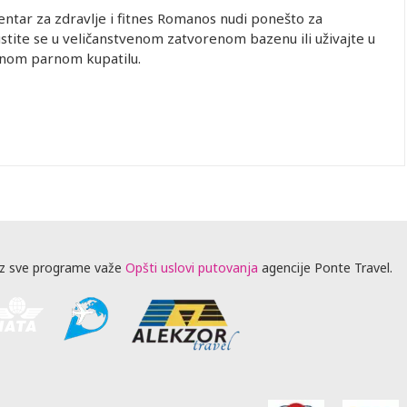
ntar za zdravlje i fitnes Romanos nudi ponešto za
stite se u veličanstvenom zatvorenom bazenu ili uživajte u
nom parnom kupatilu.
z sve programe važe
Opšti uslovi putovanja
agencije Ponte Travel.