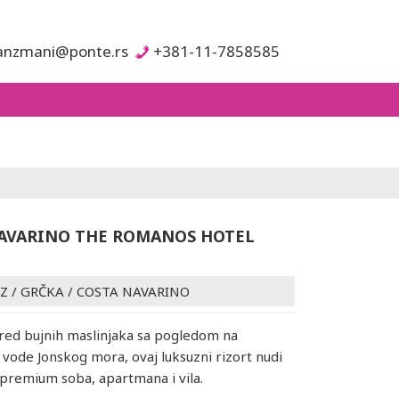
anzmani@ponte.rs
+381-11-7858585
AVARINO THE ROMANOS HOTEL
Z
/
GRČKA
/
COSTA NAVARINO
red bujnih maslinjaka sa pogledom na
vode Jonskog mora, ovaj luksuzni rizort nudi
 premium soba, apartmana i vila.