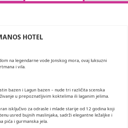
MANOS HOTEL
dom na legendarne vode Jonskog mora, ovaj luksuzni
tmana i vila.
in bazen i Lagun bazen – nude tri različita scenska
uživanje u prepoznatljivim koktelima ili laganim jelima.
an isključivo za odrasle i mlade starije od 12 godina koji
tenu usred bujnih maslinjaka, sadrži elegantne ležaljke i
a pića i gurmanska jela.