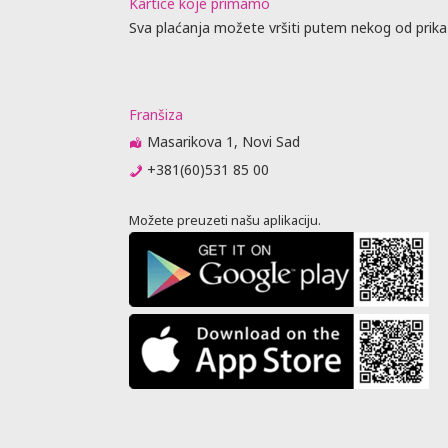
Kartice koje primamo
Sva plaćanja možete vršiti putem nekog od prika
Franšiza
Masarikova 1, Novi Sad
+381(60)531 85 00
Možete preuzeti našu aplikaciju.