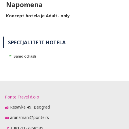
Napomena
Koncept hotela je Adult- only.
SPECIJALITETI HOTELA
Samo odrasli
Ponte Travel d.o.o
Resavka 49, Beograd
aranzmani@ponte.rs
+381-11-7858585