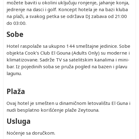
možete baviti u okolini uključuju ronjenje, jahanje konja,
jedrenje na dasci i golf. Koncept hotela je na bazi kluba
na plaži, a svakog petka se održava DJ zabava od 21:00
do 03:00.
Sobe
Hotel raspolaže sa ukupno 144 smeštajne jedinice. Sobe
objekta Cook’s Club El Gouna (Adults Only) su moderne i
klimatizovane. Sadrže TV sa satelitskim kanalima i mini-
bar. Iz pojedinih soba se pruža pogled na bazen i plavu
lagunu.
Plaža
Ovaj hotel je smešten u dinamičnom letovalištu El Guna i
nudi besplatno korišćenje plaže Zeytouna.
Usluga
Noćenje sa doručkom.