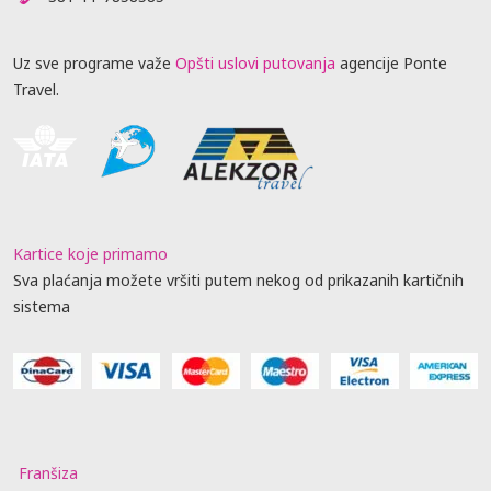
Uz sve programe važe
Opšti uslovi putovanja
agencije Ponte
Travel.
Kartice koje primamo
Sva plaćanja možete vršiti putem nekog od prikazanih kartičnih
sistema
Franšiza