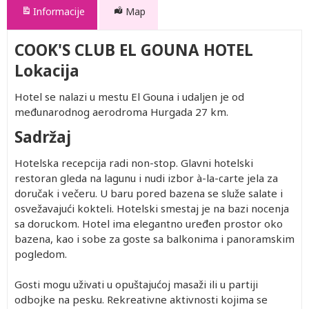
Informacije
Map
COOK'S CLUB EL GOUNA HOTEL
Lokacija
Hotel se nalazi u mestu El Gouna i udaljen je od
međunarodnog aerodroma Hurgada 27 km.
Sadržaj
Hotelska recepcija radi non-stop. Glavni hotelski
restoran gleda na lagunu i nudi izbor à-la-carte jela za
doručak i večeru. U baru pored bazena se služe salate i
osvežavajući kokteli. Hotelski smestaj je na bazi nocenja
sa doruckom. Hotel ima elegantno uređen prostor oko
bazena, kao i sobe za goste sa balkonima i panoramskim
pogledom.
Gosti mogu uživati u opuštajućoj masaži ili u partiji
odbojke na pesku. Rekreativne aktivnosti kojima se