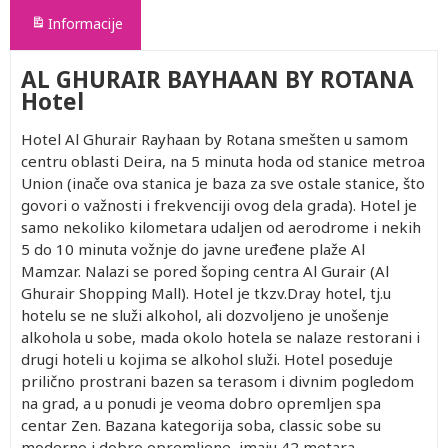
Informacije
AL GHURAIR BAYHAAN BY ROTANA
Hotel
Hotel Al Ghurair Rayhaan by Rotana smešten u samom
centru oblasti Deira, na 5 minuta hoda od stanice metroa
Union (inače ova stanica je baza za sve ostale stanice, što
govori o važnosti i frekvenciji ovog dela grada). Hotel je
samo nekoliko kilometara udaljen od aerodrome i nekih
5 do 10 minuta vožnje do javne uređene plaže Al
Mamzar. Nalazi se pored šoping centra Al Gurair (Al
Ghurair Shopping Mall). Hotel je tkzv.Dray hotel, tj.u
hotelu se ne služi alkohol, ali dozvoljeno je unošenje
alkohola u sobe, mada okolo hotela se nalaze restorani i
drugi hoteli u kojima se alkohol služi. Hotel poseduje
prilično prostrani bazen sa terasom i divnim pogledom
na grad, a u ponudi je veoma dobro opremljen spa
centar Zen. Bazana kategorija soba, classic sobe su
moderno i dobro opremljene, imaju 42 metara