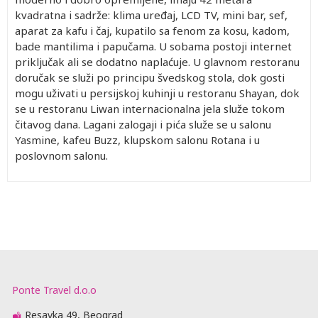
kvadratna i sadrže: klima uređaj, LCD TV, mini bar, sef,
aparat za kafu i čaj, kupatilo sa fenom za kosu, kadom,
bade mantilima i papučama. U sobama postoji internet
priključak ali se dodatno naplaćuje. U glavnom restoranu
doručak se služi po principu švedskog stola, dok gosti
mogu uživati u persijskoj kuhinji u restoranu Shayan, dok
se u restoranu Liwan internacionalna jela služe tokom
čitavog dana. Lagani zalogaji i pića služe se u salonu
Yasmine, kafeu Buzz, klupskom salonu Rotana i u
poslovnom salonu.
Ponte Travel d.o.o
Resavka 49, Beograd