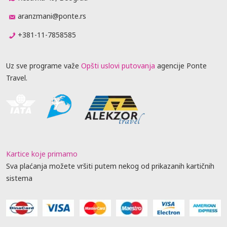
aranzmani@ponte.rs
+381-11-7858585
Uz sve programe važe
Opšti uslovi putovanja
agencije Ponte
Travel.
Kartice koje primamo
Sva plaćanja možete vršiti putem nekog od prikazanih kartičnih
sistema