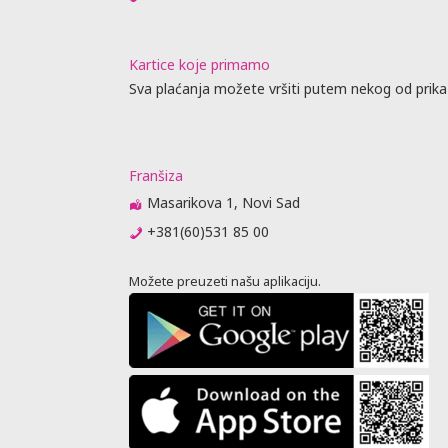
Kartice koje primamo
Sva plaćanja možete vršiti putem nekog od prika
Franšiza
Masarikova 1, Novi Sad
+381(60)531 85 00
Možete preuzeti našu aplikaciju.