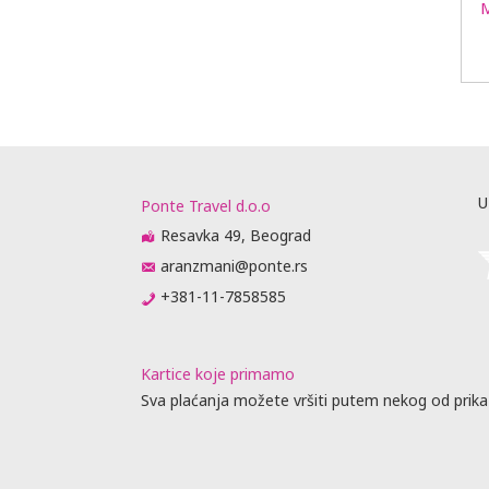
U
Ponte Travel d.o.o
Resavka 49, Beograd
aranzmani@ponte.rs
+381-11-7858585
Kartice koje primamo
Sva plaćanja možete vršiti putem nekog od prika