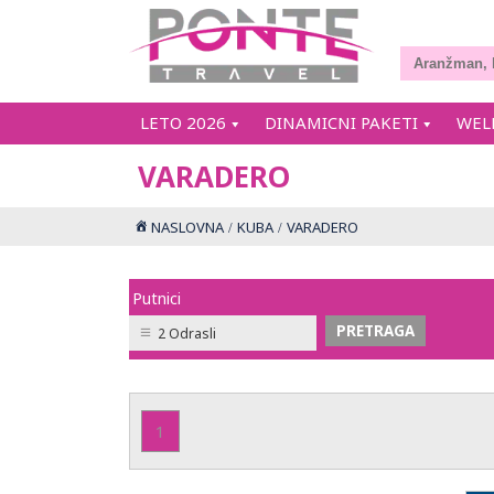
LETO 2026
DINAMICNI PAKETI
WEL
VARADERO
NASLOVNA
KUBA
VARADERO
Putnici
2 Odrasli
1