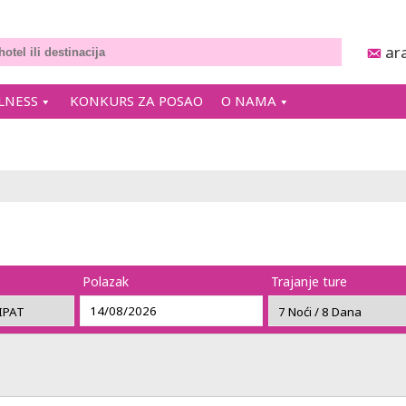
ar
LNESS
KONKURS ZA POSAO
O NAMA
Polazak
Trajanje ture