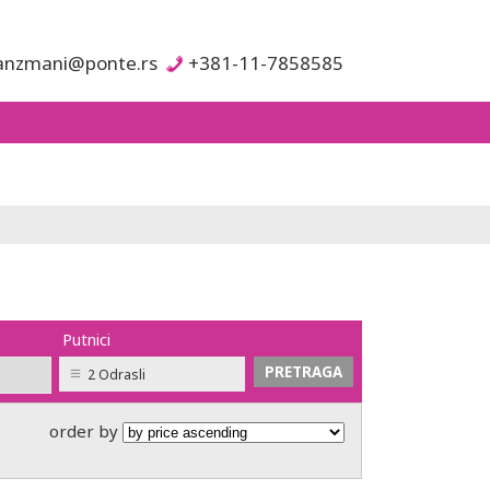
anzmani@ponte.rs
+381-11-7858585
Putnici
2 Odrasli
order by