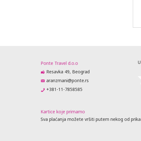
U
Ponte Travel d.o.o
Resavka 49, Beograd
aranzmani@ponte.rs
+381-11-7858585
Kartice koje primamo
Sva plaćanja možete vršiti putem nekog od prika