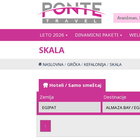
LETO 2026
DINAMICNI PAKETI
WEL
SKALA
NASLOVNA
GRČKA
KEFALONIJA
SKALA
Hoteli / Samo smeštaj
Zemlja
Destinacije
1