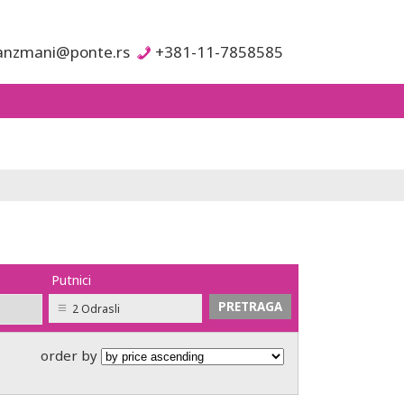
anzmani@ponte.rs
+381-11-7858585
Putnici
2 Odrasli
order by