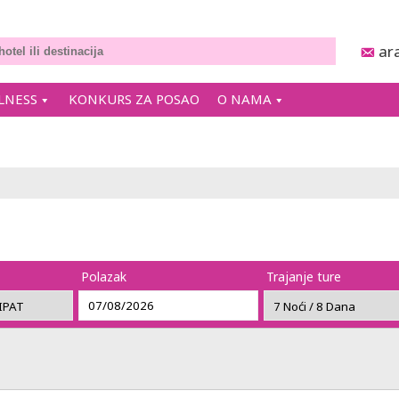
ar
LNESS
KONKURS ZA POSAO
O NAMA
Polazak
Trajanje ture