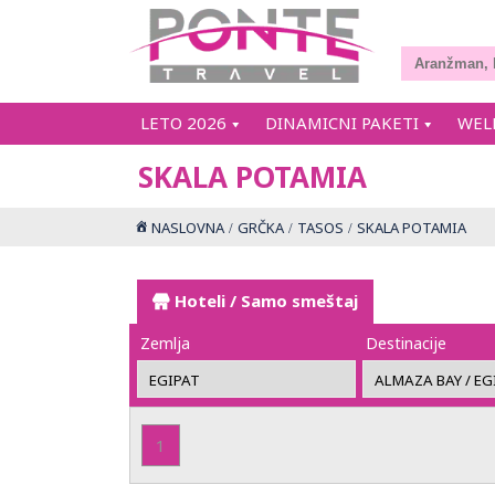
LETO 2026
DINAMICNI PAKETI
WEL
SKALA POTAMIA
NASLOVNA
GRČKA
TASOS
SKALA POTAMIA
Hoteli / Samo smeštaj
Zemlja
Destinacije
1