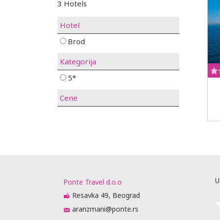
3 Hotels
Hotel
Brod
Kategorija
5*
Cene
U
Ponte Travel d.o.o
Resavka 49, Beograd
aranzmani@ponte.rs