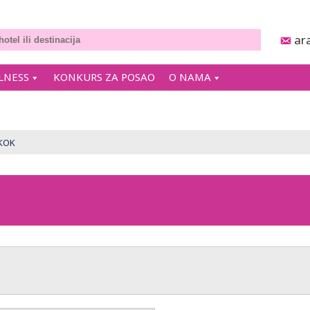
ar
LNESS
KONKURS ZA POSAO
O NAMA
KOK