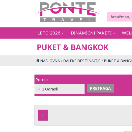
LETO 2026
DINAMICNI PAKETI
WEL
PUKET & BANGKOK
NASLOVNA
DALEKE DESTINACIJE
PUKET & BANG
Putnici
2 Odrasli
1