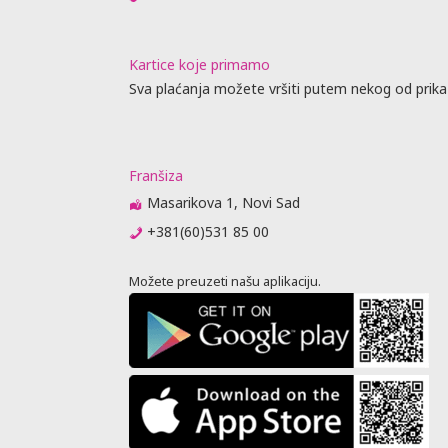
Kartice koje primamo
Sva plaćanja možete vršiti putem nekog od prika
Franšiza
Masarikova 1, Novi Sad
+381(60)531 85 00
Možete preuzeti našu aplikaciju.