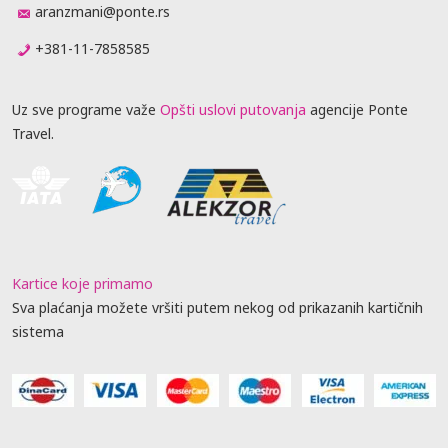
aranzmani@ponte.rs
+381-11-7858585
Uz sve programe važe
Opšti uslovi putovanja
agencije Ponte
Travel.
Kartice koje primamo
Sva plaćanja možete vršiti putem nekog od prikazanih kartičnih
sistema