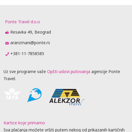
Ponte Travel d.o.o
Resavka 49, Beograd
aranzmani@ponte.rs
+381-11-7858585
Uz sve programe važe
Opšti uslovi putovanja
agencije Ponte
Travel.
Kartice koje primamo
Sva plaćanja možete vršiti putem nekog od prikazanih kartičnih