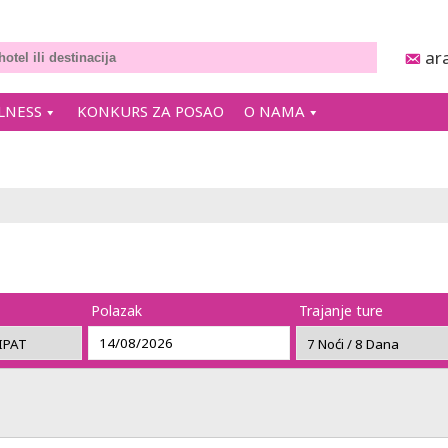
ar
LNESS
KONKURS ZA POSAO
O NAMA
Polazak
Trajanje ture