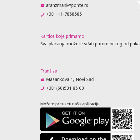
aranzmani@ponte.rs
+381-11-7858585
Kartice koje primamo
Sva plaćanja možete vršiti putem nekog od prika
Franšiza
Masarikova 1, Novi Sad
+381(60)531 85 00
Možete preuzeti našu aplikaciju.