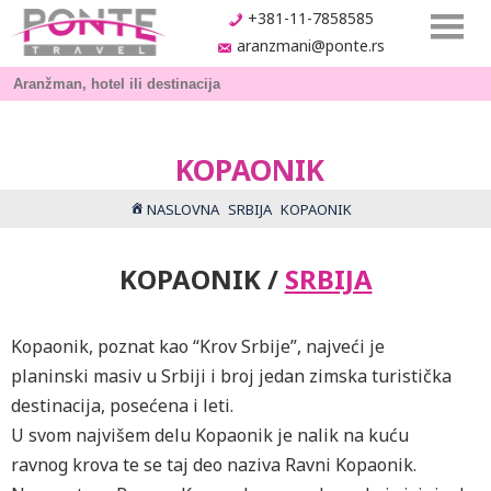
+381-11-7858585
aranzmani@ponte.rs
KOPAONIK
NASLOVNA
SRBIJA
KOPAONIK
KOPAONIK /
SRBIJA
Kopaonik, poznat kao “Krov Srbije”, najveći je
planinski masiv u Srbiji i broj jedan zimska turistička
destinacija, posećena i leti.
U svom najvišem delu Kopaonik je nalik na kuću
ravnog krova te se taj deo naziva Ravni Kopaonik.