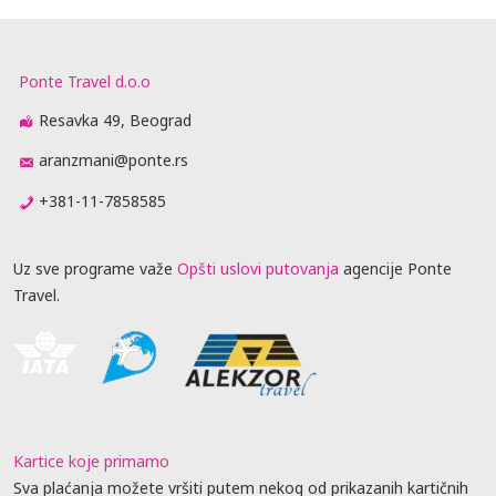
Ponte Travel d.o.o
Resavka 49, Beograd
aranzmani@ponte.rs
+381-11-7858585
Uz sve programe važe
Opšti uslovi putovanja
agencije Ponte
Travel.
Kartice koje primamo
Sva plaćanja možete vršiti putem nekog od prikazanih kartičnih