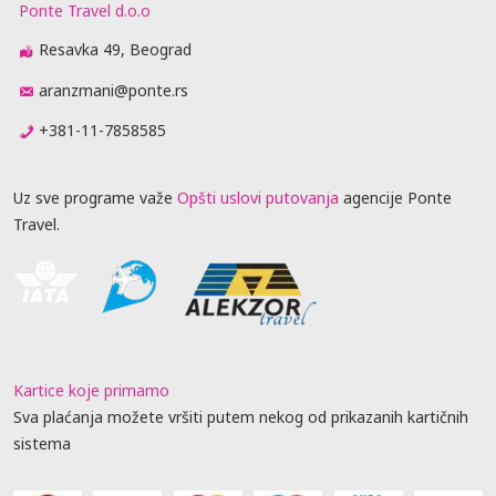
Ponte Travel d.o.o
Resavka 49, Beograd
aranzmani@ponte.rs
+381-11-7858585
Uz sve programe važe
Opšti uslovi putovanja
agencije Ponte
Travel.
Kartice koje primamo
Sva plaćanja možete vršiti putem nekog od prikazanih kartičnih
sistema