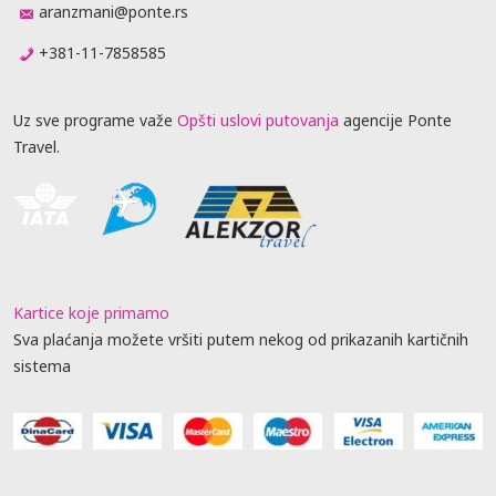
aranzmani@ponte.rs
+381-11-7858585
Uz sve programe važe
Opšti uslovi putovanja
agencije Ponte
Travel.
Kartice koje primamo
Sva plaćanja možete vršiti putem nekog od prikazanih kartičnih
sistema