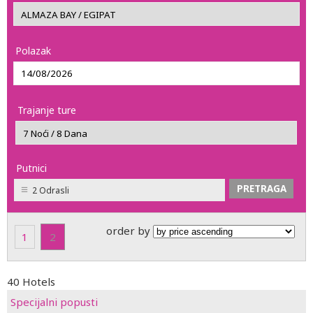
Polazak
Trajanje ture
Putnici
2 Odrasli
order by
1
2
40 Hotels
Specijalni popusti