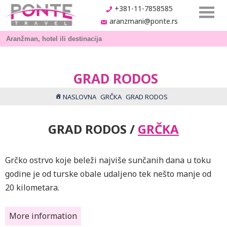
+381-11-7858585
aranzmani@ponte.rs
GRAD RODOS
NASLOVNA
GRČKA
GRAD RODOS
GRAD RODOS /
GRČKA
Grčko ostrvo koje beleži najviše sunčanih dana u toku
godine je od turske obale udaljeno tek nešto manje od
20 kilometara.
More information