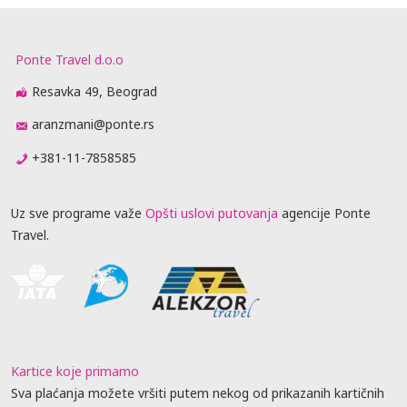
Ponte Travel d.o.o
Resavka 49, Beograd
aranzmani@ponte.rs
+381-11-7858585
Uz sve programe važe
Opšti uslovi putovanja
agencije Ponte
Travel.
Kartice koje primamo
Sva plaćanja možete vršiti putem nekog od prikazanih kartičnih