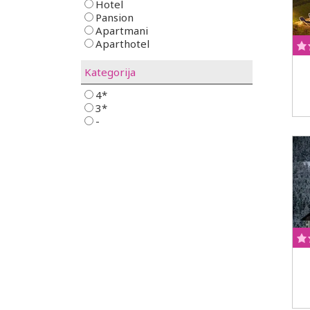
Hotel
Pansion
Apartmani
Aparthotel
Kategorija
4*
3*
-