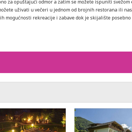
bno za opuštajući odmor a zatim se možete ispuniti svežom
žete uživati u večeri u jednom od brojnih restorana ili nas
itih mogućnosti rekreacije i zabave dok je skijalište posebn