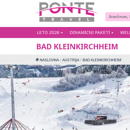
LETO 2026
DINAMICNI PAKETI
WEL
BAD KLEINKIRCHHEIM
NASLOVNA
AUSTRIJA
BAD KLEINKIRCHHEIM