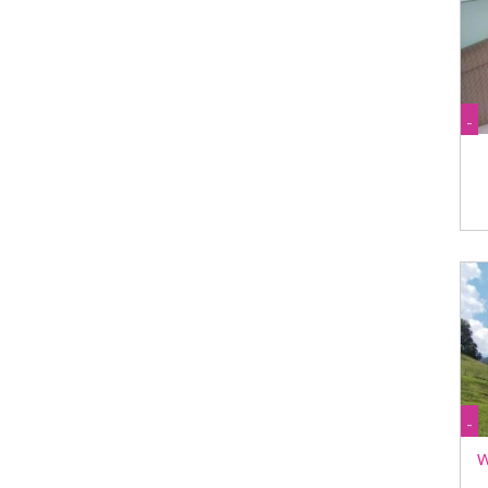
-
-
W