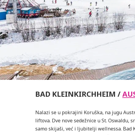
BAD KLEINKIRCHHEIM /
AU
Nalazi se u pokrajini Koruška, na jugu Aust
liftova. Dve nove sedežnice u St. Oswaldu, 
samo skijaši, već i ljubitelji wellnessa. Bad