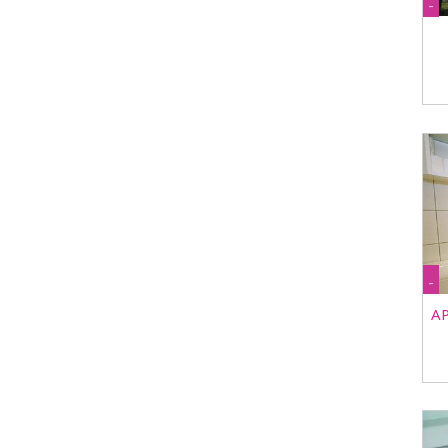
-
-
A