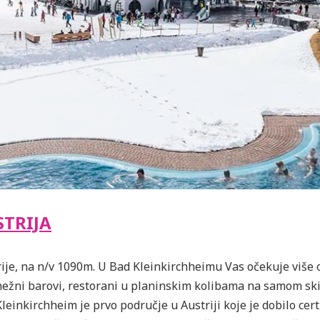
STRIJA
rije, na n/v 1090m. U Bad Kleinkirchheimu Vas očekuje više 
snežni barovi, restorani u planinskim kolibama na samom ski
 Kleinkirchheim je prvo područje u Austriji koje je dobilo cer