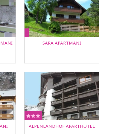
-
TMANI
SARA APARTMANI
ANI
ALPENLANDHOF APARTHOTEL