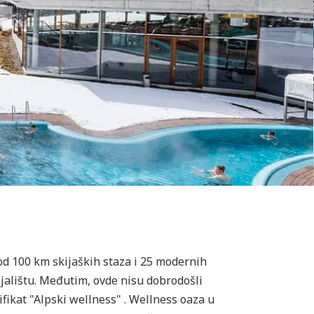
od 100 km skijaških staza i 25 modernih
jalištu. Međutim, ovde nisu dobrodošli
tifikat "Alpski wellness" . Wellness oaza u