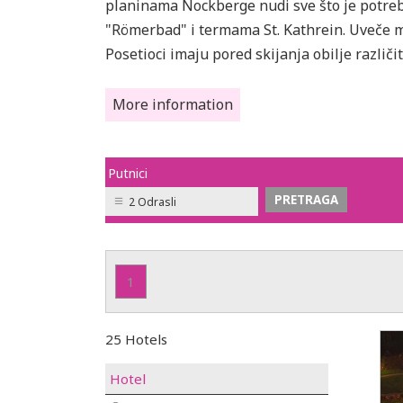
planinama Nockberge nudi sve što je potre
"Römerbad" i termama St. Kathrein. Uveče mo
Posetioci imaju pored skijanja obilje različ
More information
Putnici
2 Odrasli
1
25 Hotels
Hotel