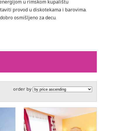
 energijom u rimskom kupalištu
taviti provod u diskotekama i barovima.
o dobro osmišljeno za decu.
order by